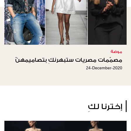
موضة
مصمّمات مصريات ستبهرنكِ بتصاميمهنّ
24-December-2020
إخترنا لكِ