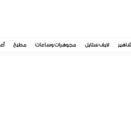
اهير
لايف ستايل
مجوهرات وساعات
مطبخ
أع