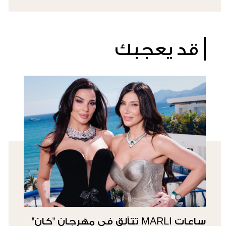
قد يعجبك
ساعات MARLI تتألق في مهرجان "كان"