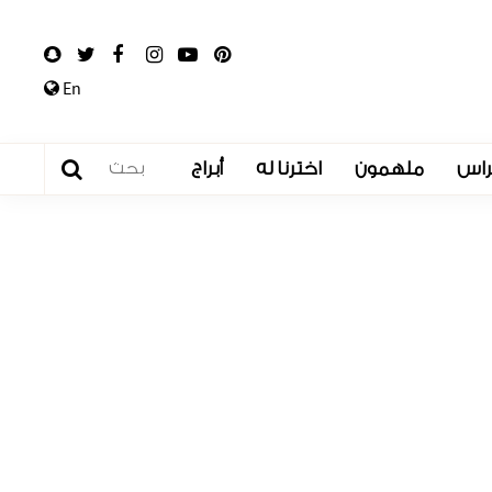
En
راس
ملهمون
اخترنا له
أبراج