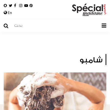
En
شامبو