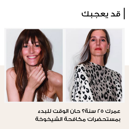
قد يعجبك
عمرك 25 سنة؟ حان الوقت للبدء
بمستحضرات مكافحة الشيخوخة