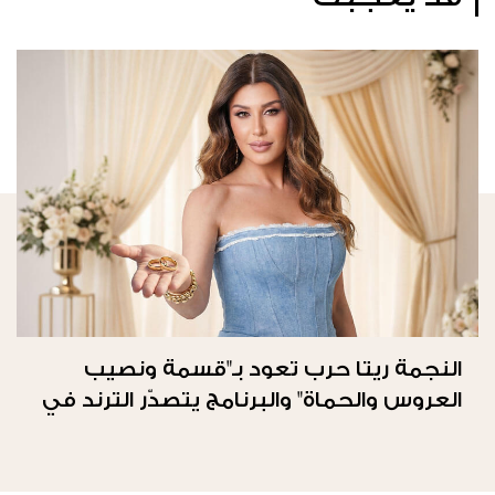
النجمة ريتا حرب تعود بـ"قسمة ونصيب
العروس والحماة" والبرنامج يتصدّر الترند في
المملكة العربيّة السعوديّة