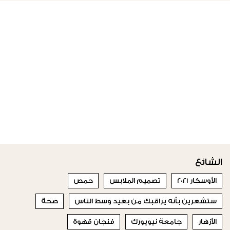
الشائع
الأوسكار 2021
تصميم الملابس
حمص
ستشعرين بأنه يراقبك من بعيد وسط الناس
صحة
الأزهار
جامعة نيويورك
فنجان قهوة