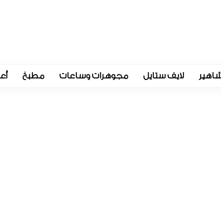
اهير
لايف ستايل
مجوهرات وساعات
مطبخ
أع