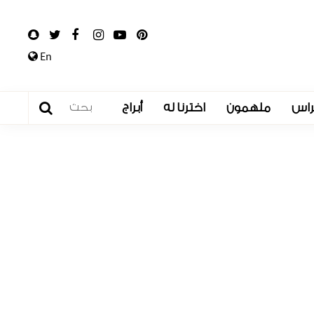
En
راس
ملهمون
اخترنا له
أبراج