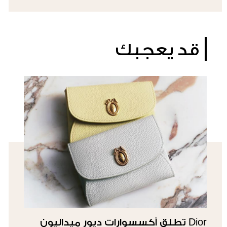
قد يعجبك
Dior تطلق أكسسوارات ديور ميداليون