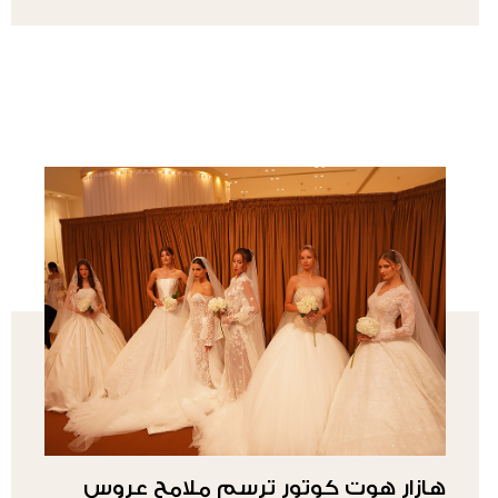
هازار هوت كوتور ترسم ملامح عروس