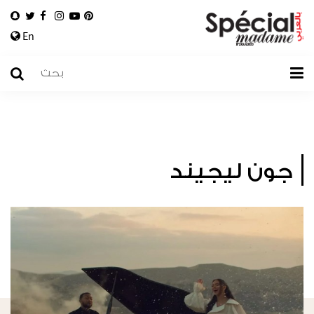
En
جون ليجيند