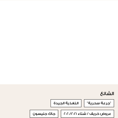
الشائع
"جرعة سحرية"
التغذية الجيدة
عروض خريف / شتاء 2020/2021
جاك جليسون