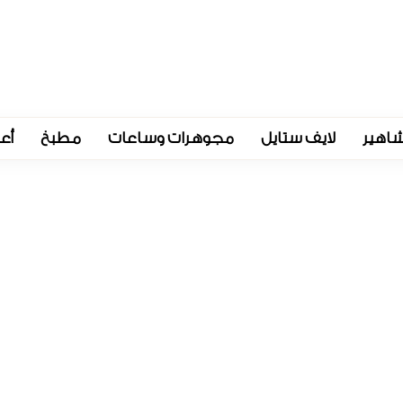
اهير
لايف ستايل
مجوهرات وساعات
مطبخ
أع