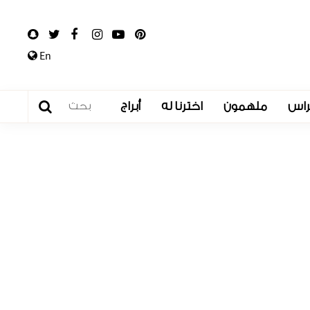
En
راس
ملهمون
اخترنا له
أبراج