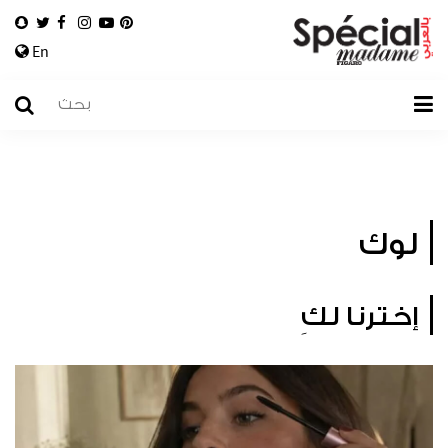
En
لوك
إخترنا لكِ