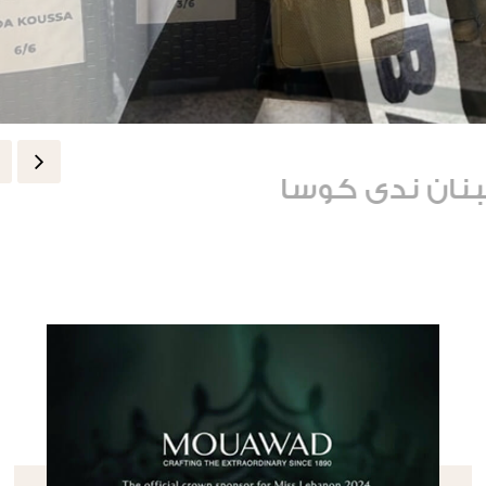
نان ندى كوسا