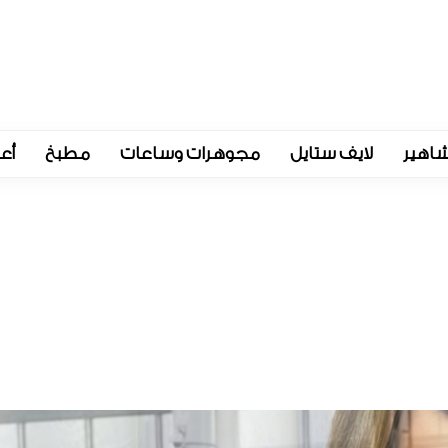
اهير
لايف ستايل
مجوهرات وساعات
مطبخ
أع