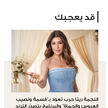
قد يعجبك
النجمة ريتا حرب تعود بـ"قسمة ونصيب
العروس والحماة" والبرنامج يتصدّر الترند