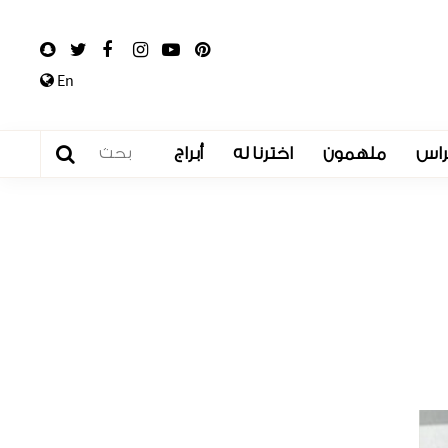
En
راس
ملهمون
اخترنا له
أبراج