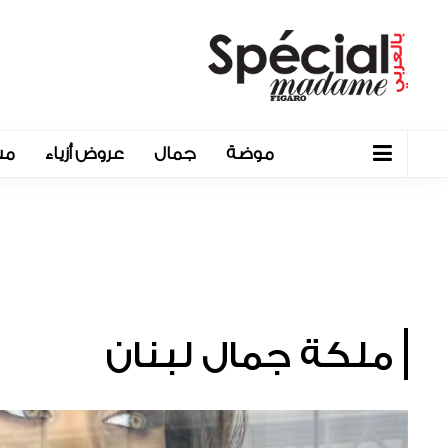
موضة
جمال
عروض أزياء
مش
ملكة جمال لبنان