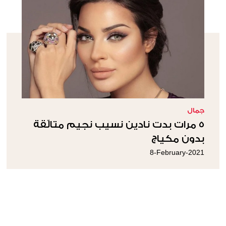
جمال
5 مرات بدت نادين نسيب نجيم متالّقة
بدون مكياج
8-February-2021