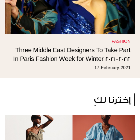
FASHION
Three Middle East Designers To Take Part
In Paris Fashion Week for Winter 2021-2022
Collections
17-February-2021
إخترنا لكِ