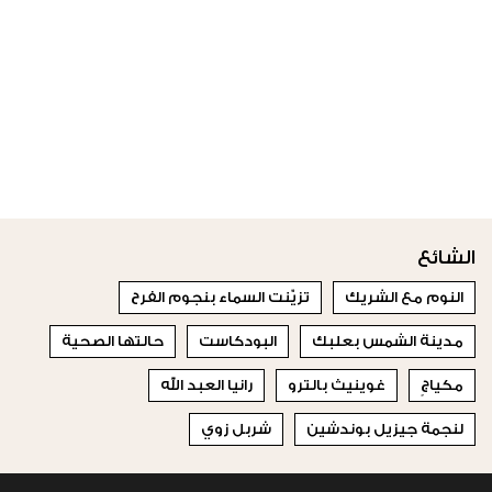
الشائع
النوم مع الشريك
تزيّنت السماء بنجوم الفرح
مدينة الشمس بعلبك
البودكاست
حالتها الصحية
مكياجٍ
غوينيث بالترو
رانيا العبد الله
لنجمة جيزيل بوندشين
شربل زوي