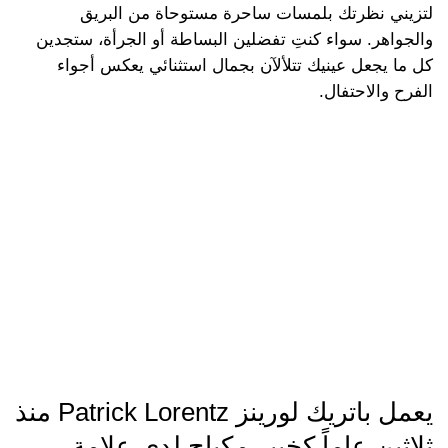
لتزيني نظرتك بلمسات ساحرة مستوحاة من البريق
والجواهر. سواء كنتِ تفضلين البساطة أو الجرأة، ستجدين
كل ما يجعل عينيك تتلألآن بجمال استثنائي يعكس أجواء
الفرح والاحتفال.
يعمل باتريك لورينز Patrick Lorentz منذ
ثلاثين عاماً كخبير مكياج لدى علامة