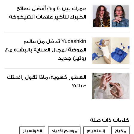
عمرك بين 40 و60: أفضل نصائح
الخبراء لتأخير علامات الشيخوخة
Yudashkin تدخل من عالم
الموضة لمجال العناية بالبشرة مع
روتين جديد
العطور كهوية: ماذا تقول رائحتك
عنك؟
كلمات ذات صلة
مكياج
إنستغرام
موسم الأعياد
الكونسيلر