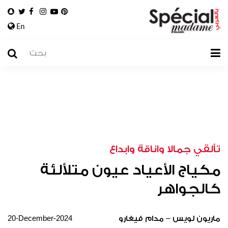
En
تألقي جمالا واناقة وابداع
مكياج الأعياد عيون متلألئة
كالجواهر
20-December-2024
ماريون لويس – مدام فيغارو