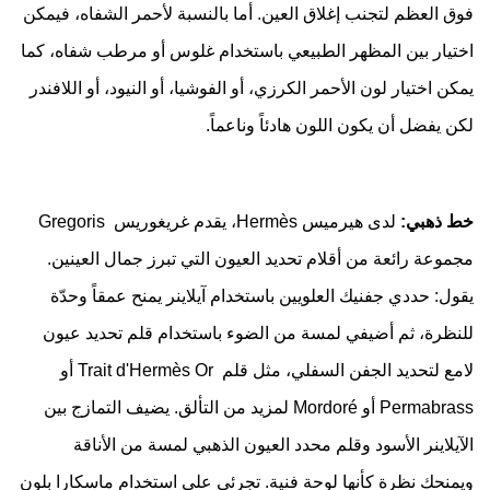
فوق العظم لتجنب إغلاق العين. أما بالنسبة لأحمر الشفاه، فيمكن
اختيار بين المظهر الطبيعي باستخدام غلوس أو مرطب شفاه، كما
يمكن اختيار لون الأحمر الكرزي، أو الفوشيا، أو النيود، أو اللافندر
لكن يفضل أن يكون اللون هادئاً وناعماً.
خط ذهبي:
لدى هيرميس Hermès‎، يقدم غريغوريس Gregoris ‎
مجموعة رائعة من أقلام تحديد العيون التي تبرز جمال العينين.
يقول: حددي جفنيك العلويين باستخدام آيلاينر يمنح عمقاً وحدّة
للنظرة، ثم أضيفي لمسة من الضوء باستخدام قلم تحديد عيون
لامع لتحديد الجفن السفلي، مثل قلم Trait d'Hermès Or ‎ أو
Permabrass أو Mordoré لمزيد من التألق. يضيف التمازج بين
الآيلاينر الأسود وقلم محدد العيون الذهبي لمسة من الأناقة
ويمنحك نظرة كأنها لوحة فنية. تجرئي على استخدام ماسكارا بلون