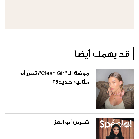
قد يهمك أيضاً
موضة الـ "Clean Girl": تحرّر أم
مثالية جديدة؟
شيرين أبو العز