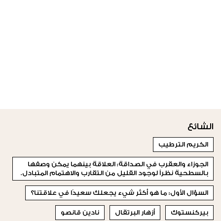
الشائع
الكريم الترطيب
الجوزاء والعقرب في الصداقة: العلاقة بينهما يمكن وصفها
بالسطحية نظراً لوجود القليل من التقارب والاهتمام المتبادل.
السؤال الأول: ما هو أكثر شيء يجعلك سعيدًا في علاقتنا؟
بيركنستوك
أزهار البرتقال
نادين قانصو