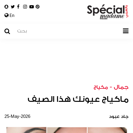
En
جمال
-
مكياج
ماكياج عيونك هذا الصيف
25-May-2026
جاد عبود