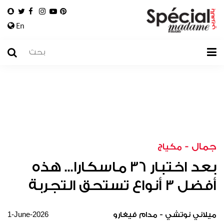
En
جمال
-
مكياج
بعد اختبار 36 ماسكارا... هذه
أفضل 3 أنواع تستحق التجربة
1-June-2026
ميلاني نوتشي - مدام فيغارو