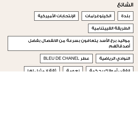
الشائع
بلدة
الكيلوغرامات
الإنتحابات الأميركية
الطريقة الفييتنامية
مواليد برج الأسد يتعافون بسرعة من الانفصال بفضل
أصدقائهم
النوادي الرياضية
عطر BLEU DE CHANEL
انفقي أموالك بحكمة
نعومة
ثقة لا مثيل لها
© 2023 Special Madame Figaro
من نحن
إتصلي بنا
تابعونا على