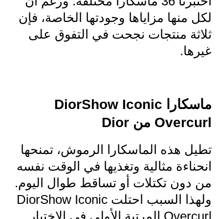
اختبرنا 36 ماسكارا مختلفة. ورغم أن
لكل منها مزاياها وجودتها الخاصة، فإن
ثلاثة منتجات نجحت في التفوق على
غيرها.
ماسكارا DiorShow Iconic
Overcurl من Dior
تطيل هذه الماسكارا الرموش، تمنحها
انحناءة مثالية وتغذيها في الوقت نفسه
من دون تكتلات أو تساقط طوال اليوم.
ولهذا السبب احتلت DiorShow Iconic
Overcurl المرتبة الأولى في الاختبار.