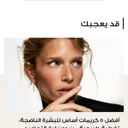
قد يعجبك
أفضل 5 كريمات أساس للبشرة الناضجة: