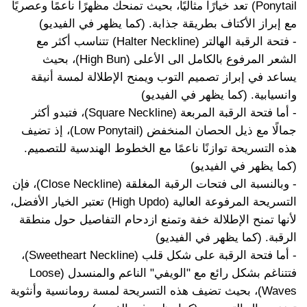
Ponytail) تعد خيارًا مثاليًا، بحيث تمنحك مظهرًا ناعمًا وعصريًا
مع إبراز الأكتاف بطريقة جذابة. (كما يظهر في الفيديو)
- فتحة الرقبة الهالتر (Halter Neckline) تتناسب أكثر مع
الشعر المرفوع بالكامل الى الأعلى (High Bun)، بحيث
يساعد في إبراز تصميم التوب ويمنح الإطلالة لمسة أنيقة
وانسيابية. (كما يظهر في الفيديو)
- أما فتحة الرقبة المربعة (Square Neckline)، فتبدو أكثر
جمالًا مع ذيل الحصان المنخفض (Low Ponytail)، إذ تضيف
هذه التسريحة توازنًا ناعمًا مع الخطوط الهندسية للتصميم.
(كما يظهر في الفيديو)
- وبالنسبة الى فتحات الرقبة المغلقة (Close Neckline)، فإن
التسريحة المرفوعة العالية (High Updo) تعتبر الخيار الأفضل،
لأنها تمنح الإطلالة خفة وتمنع ازدحام التفاصيل حول منطقة
الرقبة. (كما يظهر في الفيديو)
- أما فتحة الرقبة على شكل قلب (Sweetheart Neckline)،
فتتناغم بشكل رائع مع "الويفي" الناعم والمنسدل (Loose
Waves)، بحيث تضيف هذه التسريحة لمسة رومانسية وأنثوية