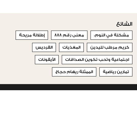
الشائع
مشكلة في النوم،
معنى رقم 888
إطلالة مريحة
كريم مرطب لليدين
المغذيات
القرديس
اجتماعية وتحب تكوين الصداقات
الأيقونات
تمارين رياضية
الممثلة ريهام حجاج
© 2023 Special Madame Figaro
من نحن
إتصلي بنا
تابعونا على