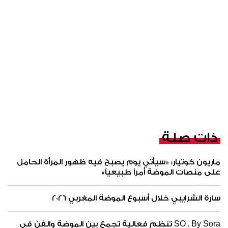
ذات صلة
ماريون كوتيار: «سيأتي يوم يصبح فيه ظهور المرأة الحامل
على منصات الموضة أمراً طبيعياً»
سارة الشرايبي خلال أسبوع الموضة المغربي 2026
SO . By Sora تنظم فعالية تجمع بين الموضة والفن في