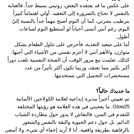
على عكس ما قد يعتقده البعض، روتيني بسيط جداً. فالعناية
بالنفس لا تحتاج بالضرورة إلى التعقيد. أولي اهتماماً كبيراً
بترطيب بشرتي، كما أن النوم أصبح مهماً جداً بالنسبة إليّ
اليوم، رغم أنني أتمنى أحياناً لو أستطيع النوم لساعات
أطول.
أما على صعيد التغذية، فأحرص على تناول الطعام بشكل
متوازن، والأهم أنني لا أحرم نفسي من الأشياء التي أحبها.
كذلك، تعلمت مع مرور الوقت أن الصحة النفسية تلعب دوراً
أكبر بكثير مما نعتقد، وربما تكون أكثر تأثيراً من عدد
مستحضرات التجميل التي نستخدمها.
ما جديدك حالياً؟
تم تعييني أخيراً مديرة إبداعية لعلامة الكولاجين الألمانية
Glow25. ما يعجبني في هذه العلامة هو رؤيتها المختلفة
للتقدم في السن، فالنقاش لا يدور حول مطاردة الشباب
الدائم، بل حول دعم الحيوية والثقة بالنفس والشعور
بالرفاهية بطريقة واقعية. أنا لا أريد إخفاء أي شيء، ولا أسعى