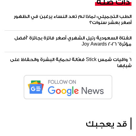
ذات صلة
الطب التجميلي: لماذا لم تعد النساء يرغبن في الظهور
أصغر بعشر سنوات؟
الفتاة السعودية رتيل الشهري أصغر فائزة بجائزة "أفضل
مؤثرة" Joy Awards 2026
6 واقيات شمس Stick فعّالة لحماية البشرة والحفاظ على
شبابها
قد يعجبك