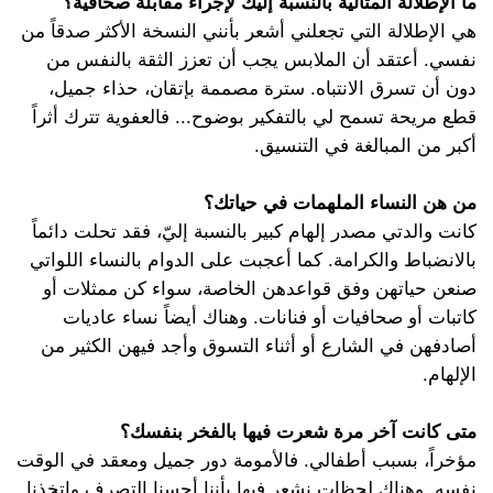
ما الإطلالة المثالية بالنسبة إليك لإجراء مقابلة صحافية؟
هي الإطلالة التي تجعلني أشعر بأنني النسخة الأكثر صدقاً من
نفسي. أعتقد أن الملابس يجب أن تعزز الثقة بالنفس من
دون أن تسرق الانتباه. سترة مصممة بإتقان، حذاء جميل،
قطع مريحة تسمح لي بالتفكير بوضوح... فالعفوية تترك أثراً
أكبر من المبالغة في التنسيق.
من هن النساء الملهمات في حياتك؟
كانت والدتي مصدر إلهام كبير بالنسبة إليّ، فقد تحلت دائماً
بالانضباط والكرامة. كما أعجبت على الدوام بالنساء اللواتي
صنعن حياتهن وفق قواعدهن الخاصة، سواء كن ممثلات أو
كاتبات أو صحافيات أو فنانات. وهناك أيضاً نساء عاديات
أصادفهن في الشارع أو أثناء التسوق وأجد فيهن الكثير من
الإلهام.
متى كانت آخر مرة شعرت فيها بالفخر بنفسك؟
مؤخراً، بسبب أطفالي. فالأمومة دور جميل ومعقد في الوقت
نفسه. وهناك لحظات نشعر فيها بأننا أحسنا التصرف واتخذنا