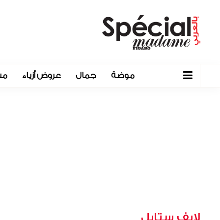
موضة
جمال
عروض أزياء
مش
لايف ستايل