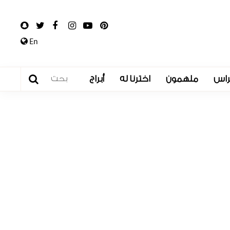
En
راس
ملهمون
اخترنا له
أبراج