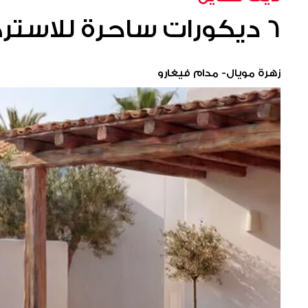
6 ديكورات ساحرة للاسترخاء امام المسبح
زهرة مويال- مدام فيغارو