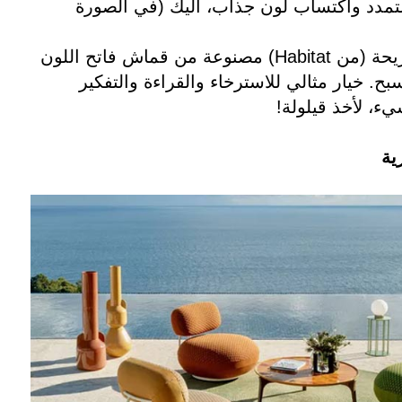
لتمدد واكتساب لون جذاب، اليك (في الصورة
كراسي استرخاء مريحة (من Habitat) مصنوعة من قماش فاتح اللون
سبح. خيار مثالي للاسترخاء والقراءة والتفكير
ء، لأخذ قيلولة!
ية