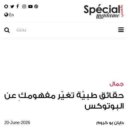
En
جمال
حقائق طبيّة تغيّر مفهومكِ عن
البوتوكس
20-June-2026
دايان بو كروم