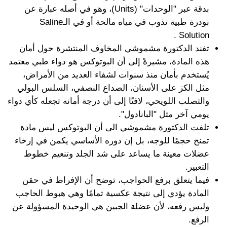
بدقة عبر "الوحدات" (Units)، وهو في أصله عبارة عن
بودرة طبية تذوب في مياه مالحة أو في الـSaline
Solution .
تفند الدكتورة مشموشي المخاوف المنتشرة حول أمان
هذه المادة، مشيرةً إلى أن البوتوكس هو دواء طبي معتمد
يُستخدم بأمان منذ سنوات لشفاء العديد من الأمراض،
مثل الكز على الأسنان، الصداع النصفي، السلس البولي
والتصلب اللويحي، لافتًا إلى أن درجة أمانه تجعله كأي دواء
يومي آخر مثل "البانادول".
تلفت الدكتورة مشموشي الى أن البوتوكس ليس مادة
تمنح حجمًا للوجه، بل إن دوره الأساسي يكمن في إرخاء
عضلات معينة ما يساعد على شد الجلد وتنعيم خطوط
التعبير.
فيما يتعلق برفع الحواجب، توضح أن الإفراط في حقن
المادة يؤدي إلى نتيجة عكسية تمامًا وهي هبوط الحاجب
وليس رفعه، لأن عضلة الجبين هي الوحيدة المسؤولة عن
الرفع.