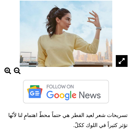
تسريحات شعر لعيد الفطر هي حتماً محطّ اهتمامٍ لنا لأنّها
تؤثر كثيراً في اللوك ككلّ.