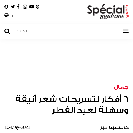
En
جمال
6 أفكار لتسريحات شعر أنيقة
وسهلة لعيد الفطر
10-May-2021
كريستينا جبر