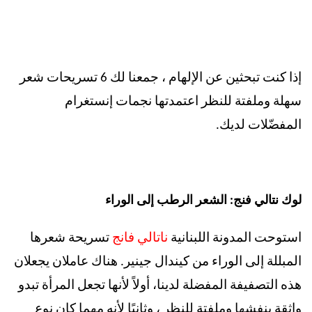
إذا كنت تبحثين عن الإلهام ، جمعنا لك 6 تسريحات شعر
سهلة وملفتة للنظر اعتمدتها نجمات إنستغرام
المفضّلات لديك.
لوك نتالي فنج: الشعر الرطب إلى الوراء
استوحت المدونة اللبنانية
ناتالي فانج
تسريحة شعرها
المبللة إلى الوراء من كيندال جينير. هناك عاملان يجعلان
هذه التصفيفة المفضلة لدينا، أولاً لأنها تجعل المرأة تبدو
واثقة بنفشها وملفتة للنظر ، وثانيًا لأنه مهما كان نوع