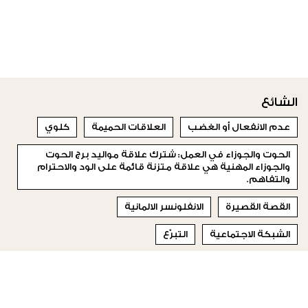
الشائع
عدم الانفعال أو الغضب
العلاقات الحميمة
كلوي
الحوت والجوزاء في العمل: شترك علاقة مواليد برج الحوت
والجوزاء المهنية هي علاقة متزنة قائمة على الود والاحترام
والتفاهم.
القصة القصيرة
الانفلونسر الالمانية
الشبكة الاجتماعية
التبرّع
حقائب وأحذية غاية في الأناقة والتميز
حصان البحر
© 2023 Special Madame Figaro