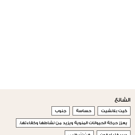
الشائع
كيت بلانشيت
حساسة
جنوب
يعزز حركة الحيوانات المنوية ويزيد من نشاطها وكفاءتها.
ديبيكا بادكون
هِمْتُ بظبيٍ