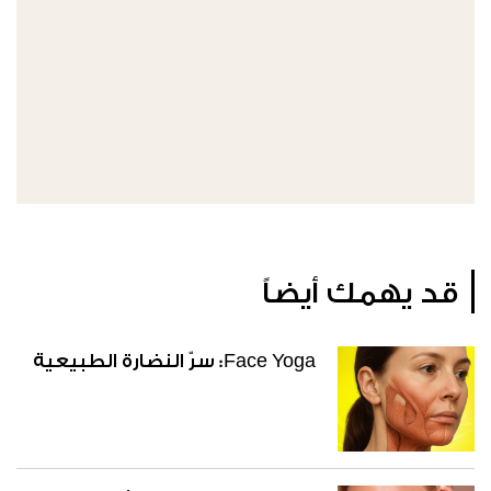
قد يهمك أيضاً
Face Yoga: سرّ النضارة الطبيعية