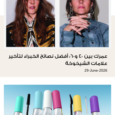
عمرك بين 40 و60: أفضل نصائح الخبراء لتأخير
علامات الشيخوخة
29-June-2026