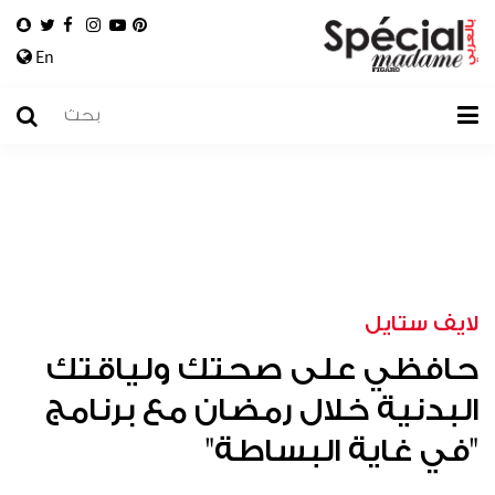
En
لايف ستايل
حافظي على صحتك ولياقتك
البدنية خلال رمضان مع برنامج
"في غاية البساطة"