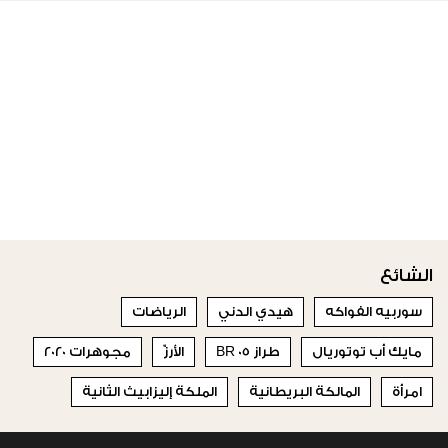
الشائع
سوربيه الفواكه
هيدي الدني
الرياضات
مايك أب توتوريال
طراز BR 05
الأرزّ
مجوهرات 2020
امرأة
المالكة البريطانية
الملكة إليزابيث الثانية