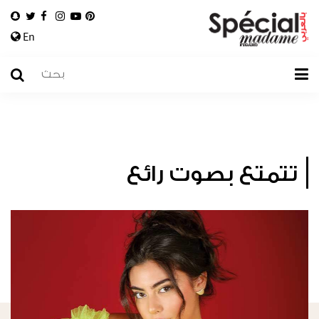
En
تتمتع بصوت رائع