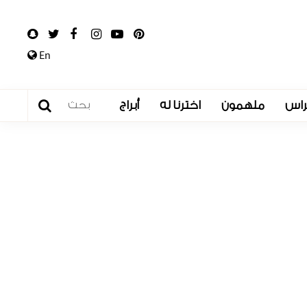
En
راس
ملهمون
اخترنا له
أبراج