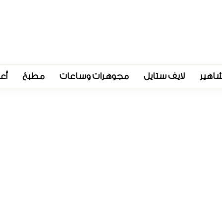
اهير
لايف ستايل
مجوهرات وساعات
مطبخ
أع