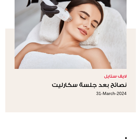
لايف ستايل
نصائح بعد جلسة سكارليت
31-March-2024