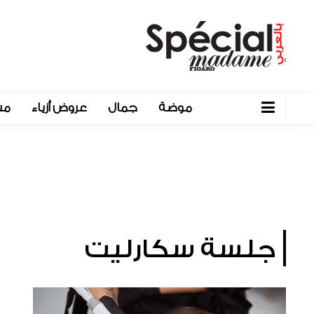
موضة
جمال
عروض أزياء
مش
جلسة سكارليت