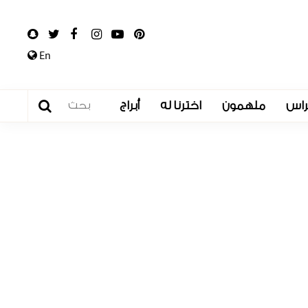
En
راس
ملهمون
اخترنا له
أبراج