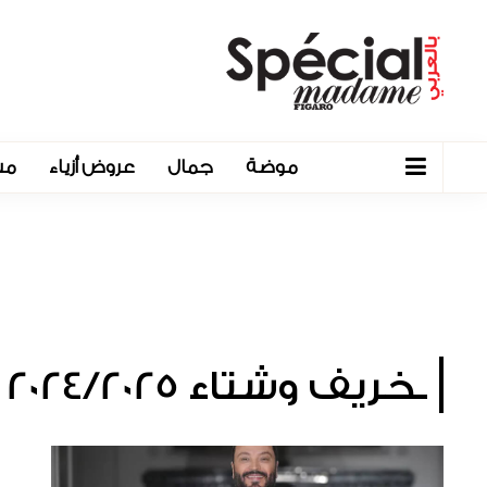
موضة
جمال
عروض أزياء
مش
ـخريف وشتاء 2024/2025