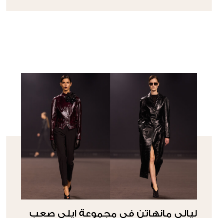
ليالي مانهاتن في مجموعة ايلي صعب