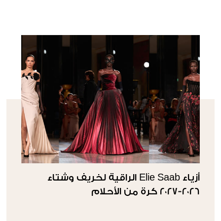
أزياء Elie Saab الراقية لخريف وشتاء
٢٠٢٦-٢٠٢٧ كرة من الأحلام