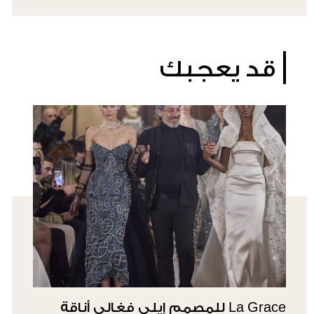
قد يعجبك
La Grace للمصمم إيلي فغالي أناقة