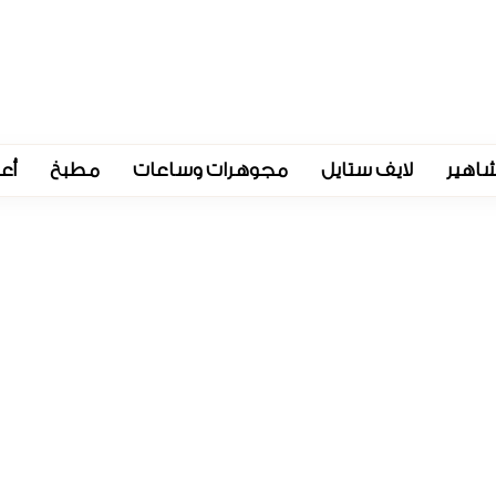
اهير
لايف ستايل
مجوهرات وساعات
مطبخ
أع