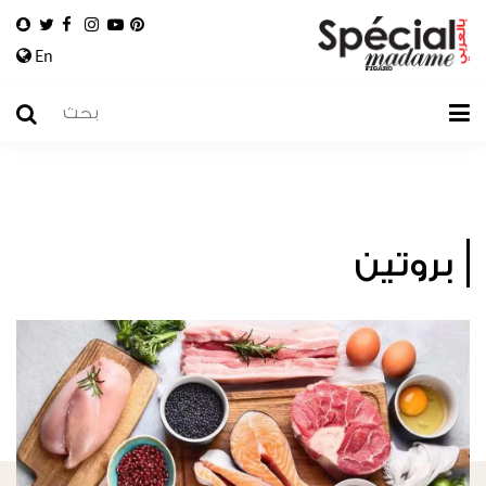
En
بروتين