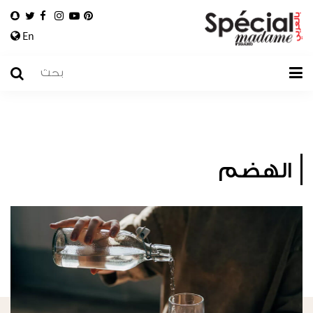
En
الهضم