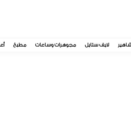
اهير
لايف ستايل
مجوهرات وساعات
مطبخ
أع