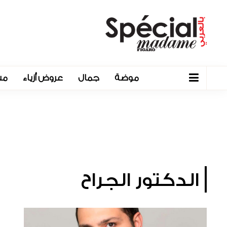
موضة
جمال
عروض أزياء
مش
الدكتور الجراح