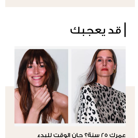
قد يعجبك
عمرك 25 سنة؟ حان الوقت للبدء