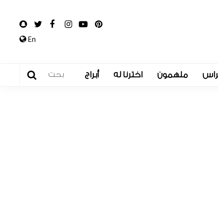
En
راس
ملهمون
اخترنا له
أبراج