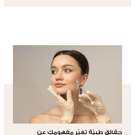
حقائق طبيّة تغيّر مفهومكِ عن