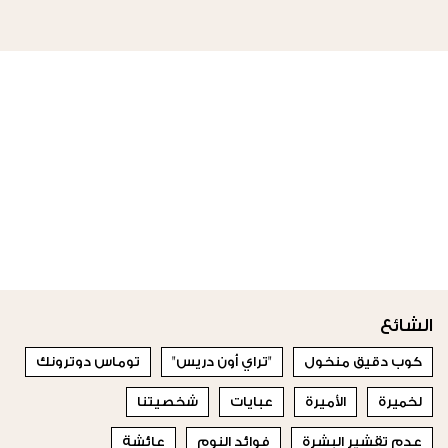
الشائع
كوب دقيق منخول
"تراي أون دريس"
توماس دوترونك
لخميرة
الأميرة
عبايات
شخصيتنا
عدم تقشير البشرة
فوائد النوم
عائشة