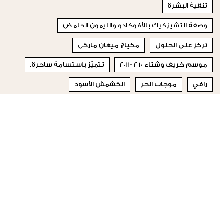
تنقية البشرة
وصفة التشيزكيك بالأفوكادو والليمون الحامض
تركز على الحلول
مكياج ميغان ماركل
موسم خريف وشتاء 2010 -2011
تتميّز باستسامة ساحرة.
رافي
موجات الحر
الكشمش الأسود
مجموعة الأضواء الذهبية
© 2023 Special Madame Figaro
من نحن
إتصلي بنا
تابعونا على