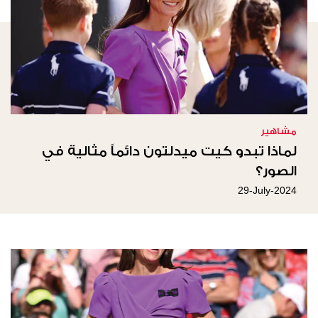
مشاهير
لماذا تبدو كيت ميدلتون دائماً مثالية في
الصور؟
29-July-2024