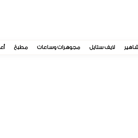
اهير
لايف ستايل
مجوهرات وساعات
مطبخ
أع