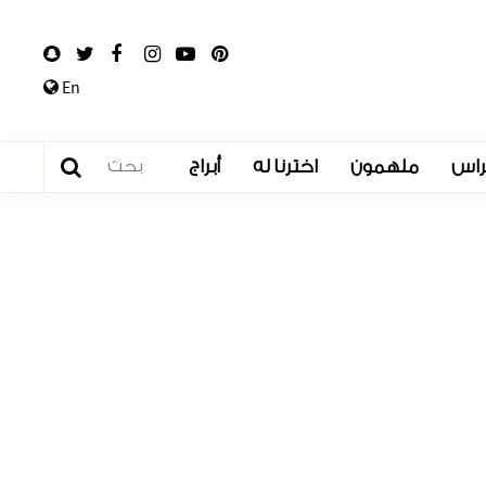
En
راس
ملهمون
اخترنا له
أبراج