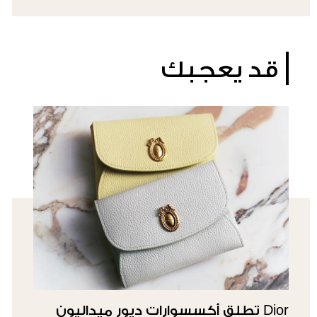
قد يعجبك
Dior تطلق أكسسوارات ديور ميداليون