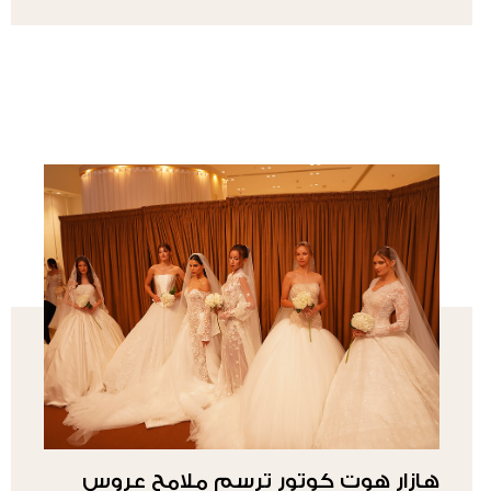
هازار هوت كوتور ترسم ملامح عروس