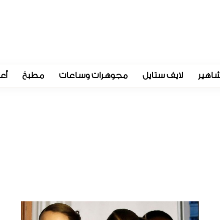
اهير
لايف ستايل
مجوهرات وساعات
مطبخ
أع