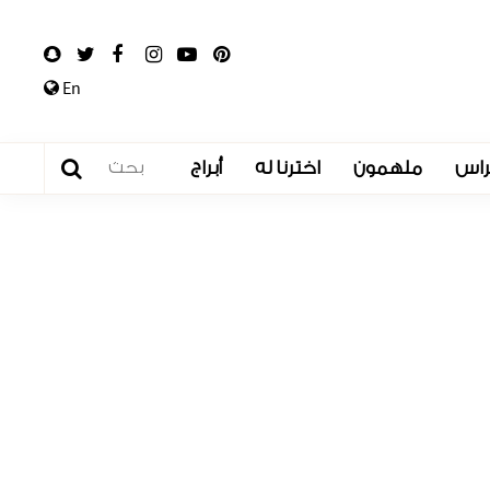
En
راس
ملهمون
اخترنا له
أبراج