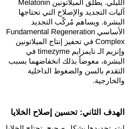
الليلي. يطلق الميلاتونين Melatonin
آليات التجديد والإصلاح التي تحتاجها
البشرة. ويساهم مُركّب التجديد
الأساسي Fundamental Regeneration
Complex في تحفيز إنتاج الميلاتونين
وإنزيم الـ تايمزايم timezyme في
البشرة، معوضاً بذلك انخفاضهما بسبب
التقدم بالسن والضغوط الداخلية
والخارجية.
الهدف الثاني: تحسين إصلاح الخلايا
ليتم تجديدها بشكل صحيح، تحتاج الخلايا