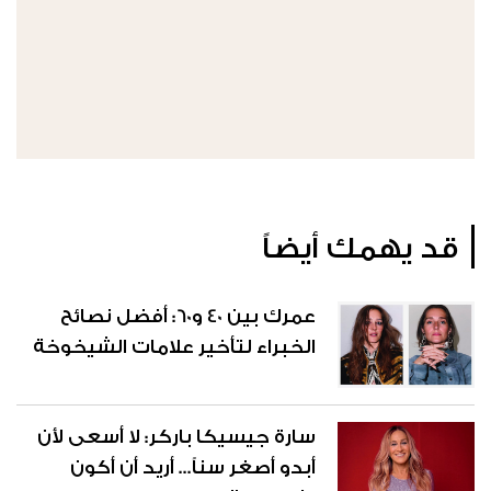
قد يهمك أيضاً
عمرك بين 40 و60: أفضل نصائح
الخبراء لتأخير علامات الشيخوخة
سارة جيسيكا باركر: لا أسعى لأن
أبدو أصغر سناً... أريد أن أكون