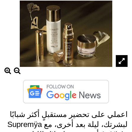
اعملي على تحضير مستقبلٍ أكثر شبابًا
لبشرتك، ليلة بعد أخرى، مع Supremÿa