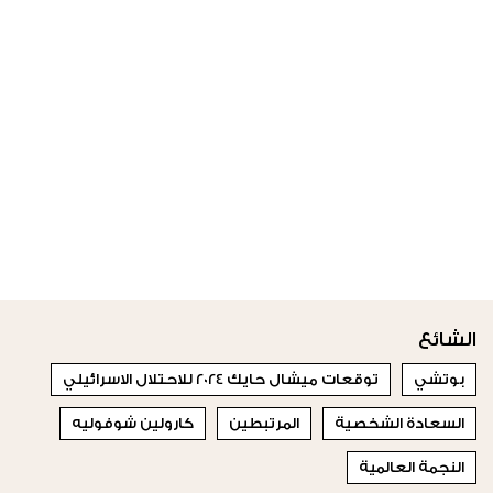
الشائع
بوتشي
توقعات ميشال حايك 2024 للاحتلال الاسرائيلي
السعادة الشخصية
المرتبطين
كارولين شوفوليه
النجمة العالمية