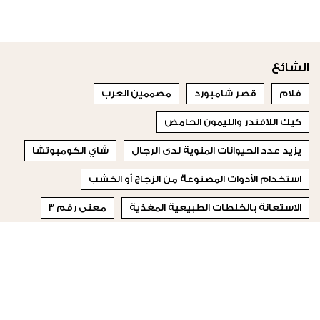
الشائع
فلام
قصر شامبورد
مصممين العرب
كيك اللافندر والليمون الحامض
يزيد عدد الحيوانات المنوية لدى الرجال
شاي الكومبوتشا
استخدام الأدوات المصنوعة من الزجاج أو الخشب
الاستعانة بالخلطات الطبيعية المغذية
معنى رقم 3
خطوبة ناصيف زيتون
© 2023 Special Madame Figaro
من نحن
إتصلي بنا