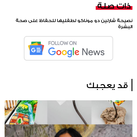
ذات صلة
نصيحة شارلين دو موناكو لطفليها للحفاظ على صحة
البشرة
قد يعجبك