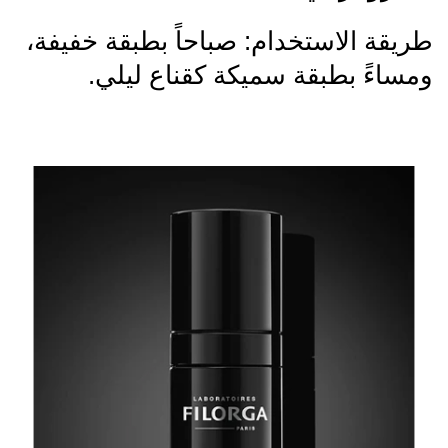
طريقة الاستخدام: صباحاً بطبقة خفيفة،
ومساءً بطبقة سميكة كقناع ليلي.