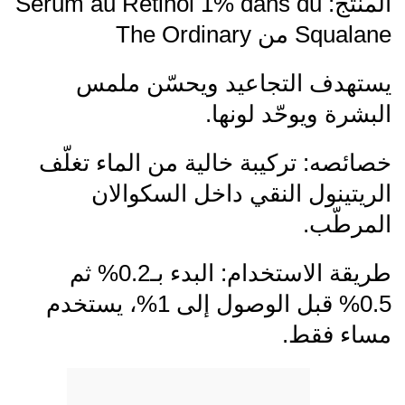
المنتج: Sérum au Rétinol 1% dans du
Squalane من The Ordinary
يستهدف التجاعيد ويحسّن ملمس
البشرة ويوحّد لونها.
خصائصه: تركيبة خالية من الماء تغلّف
الريتينول النقي داخل السكوالان
المرطّب.
طريقة الاستخدام: البدء بـ0.2% ثم
0.5% قبل الوصول إلى 1%، يستخدم
مساء فقط.