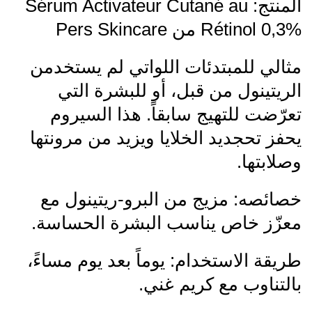
المنتج: Sérum Activateur Cutané au
Rétinol 0,3% من Pers Skincare
مثالي للمبتدئات اللواتي لم يستخدمن
الريتينول من قبل، أو للبشرة التي
تعرّضت للتهيج سابقاً. هذا السيروم
يحفز تحجديد الخلايا ويزيد من مرونتها
وصلابتها.
خصائصه: مزيج من البرو-ريتينول مع
معزّز خاص يناسب البشرة الحساسة.
طريقة الاستخدام: يوماً بعد يوم مساءً،
بالتناوب مع كريم غني.