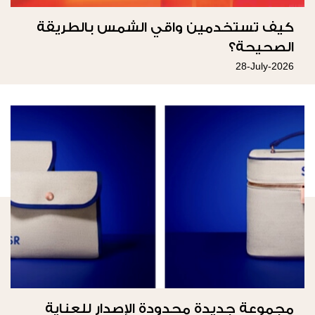
كيف تستخدمين واقي الشمس بالطريقة
الصحيحة؟
28-July-2026
ﻣﺠﻤﻮﻋﺔ جديدة ﻣﺤﺪودة اﻹﺻﺪار للعناية