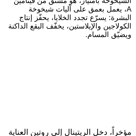
الشيخوخة بامتياز، هو مشتق من فيتامين
A، يعمل بعمق على آليات شيخوخة
البشرة: يسرّع تجدد الخلايا، يحفّز إنتاج
الكولاجين والإيلاستين، يخفّف البقع الداكنة
ويضيّق المسام.
مؤخراً، دخل الريتينال إلى روتين العناية