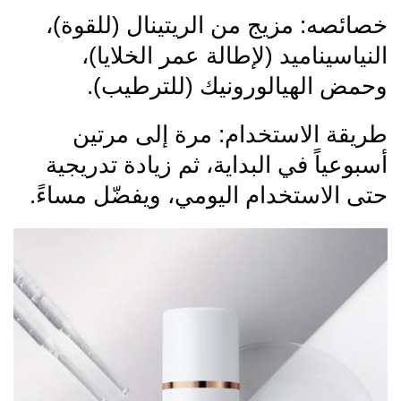
خصائصه: مزيج من الريتينال (للقوة)،
النياسيناميد (لإطالة عمر الخلايا)،
وحمض الهيالورونيك (للترطيب).
طريقة الاستخدام: مرة إلى مرتين
أسبوعياً في البداية، ثم زيادة تدريجية
حتى الاستخدام اليومي، ويفضّل مساءً.