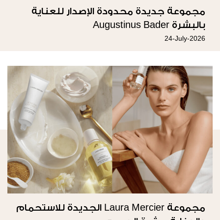
ﻣﺠﻤﻮﻋﺔ جديدة ﻣﺤﺪودة اﻹﺻﺪار للعناية
بالبشرة Augustinus Bader
24-July-2026
مجموعة Laura Mercier الجديدة للاستحمام