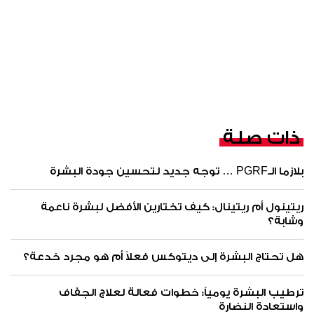
ذات صلة
بلازما الـPGRF … توجه جديد لتحسين جودة البشرة
ريتينول أم ريتينال: كيف تختارين الأفضل لبشرة ناعمة
وشابة؟
هل تحتاج البشرة إلى ديتوكس فعلاً أم هو مجرد خدعة؟
ترطيب البشرة يومياً: خطوات فعالة لعلاج الجفاف
واستعادة النضارة