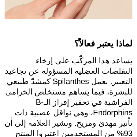
لماذا يعتبر فعالاً؟
يساعد هذا المركّب على إرخاء
التقلصات العضلية المسؤولة عن تجاعيد
التعبير. يعمل Spilanthes كمشدّ طبيعي
للبشرة، فيما يساهم مستخلص الخزامى
الفراشية في تحفيز إفراز الـB-
Endorphins، وهي نواقل عصبية ذات
تأثير مهدئ ومريح. وتشير العلامة إلى أن
93% من المستخدمين اعتبروا المنتج