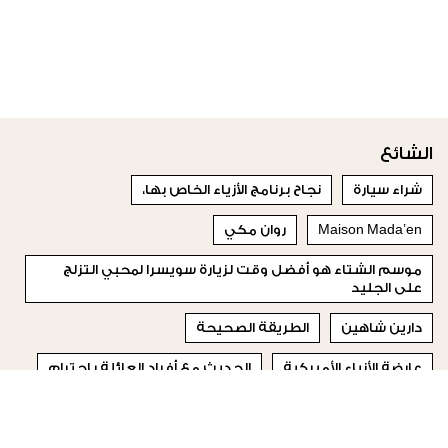
الشائع
شراء سيارة
نجاح برنامج الأزياء الخاص بها،
Maison Mada’en
روان مكي
موسم الشتاء هو أفضل وقت لزيارة سويسرا لمحبي التزلج
على الجليد
دارين شاهين
الطريقة الصحيحة
عارضة الأزياء الأميركية
الحديث مع أفراد العائلة باحترام
روتين الباديكير