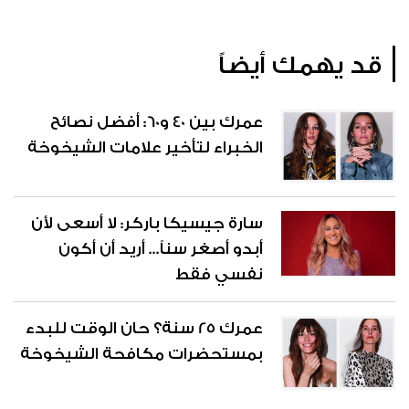
قد يهمك أيضاً
عمرك بين 40 و60: أفضل نصائح
الخبراء لتأخير علامات الشيخوخة
سارة جيسيكا باركر: لا أسعى لأن
أبدو أصغر سناً... أريد أن أكون
نفسي فقط
عمرك 25 سنة؟ حان الوقت للبدء
بمستحضرات مكافحة الشيخوخة