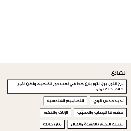
الشائع
برج الثور: برج الثور بارع جداً في لعب دور الضحية، ولكن الأمر
خلاف ذلك تماماً،
لديه حدس قوي
التصاميم الهندسية
حضورها الجذاب والمحبّب
الإناث والذكور
ستيك اللحم بالقهوة والهال
ريان حايك