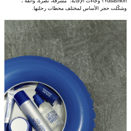
Yudashkin؟ وجاءت الإجابة: "مشرقة، نضرة، واثقة"،
وشكّلت حجر الأساس لمختلف محطات رحلتها.