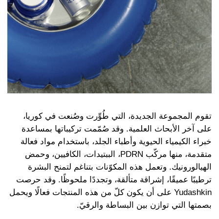
تقوم المجموعة الجديدة، التي طُوِّرت وصُنعت في كوريا،
على آخر الأبحاث العلمية. وقد صُمّمت تركيباتها بمساعدة
خبراء الكيمياء الحيوية وأطباء الجلد، باستخدام مواد فعالة
متقدمة، منها مركّب PDRN، الببتيدات، الكافيين، وحمض
الهيالورونيك. وتعمل هذه المكوّنات بتناغم لتمنح البشرة
ترطيبًا عميقًا، إشراقة متألقة، وتجددًا ملحوظًا. وقد حرصت
Yudashkin على أن يكون كلّ من هذه المنتجات فعالًا ويحمل
بصمتها التي توازن بين البساطة والرقيّ.