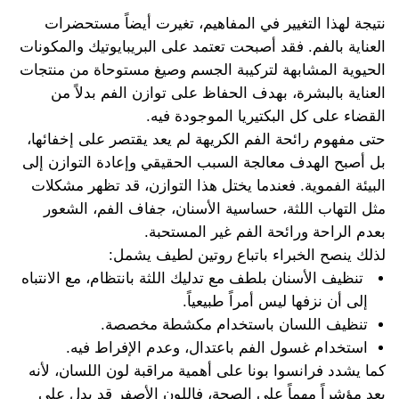
نتيجة لهذا التغيير في المفاهيم، تغيرت أيضاً مستحضرات
العناية بالفم. فقد أصبحت تعتمد على البريبايوتيك والمكونات
الحيوية المشابهة لتركيبة الجسم وصيغ مستوحاة من منتجات
العناية بالبشرة، بهدف الحفاظ على توازن الفم بدلاً من
القضاء على كل البكتيريا الموجودة فيه.
حتى مفهوم رائحة الفم الكريهة لم يعد يقتصر على إخفائها،
بل أصبح الهدف معالجة السبب الحقيقي وإعادة التوازن إلى
البيئة الفموية. فعندما يختل هذا التوازن، قد تظهر مشكلات
مثل التهاب اللثة، حساسية الأسنان، جفاف الفم، الشعور
بعدم الراحة ورائحة الفم غير المستحبة.
لذلك ينصح الخبراء باتباع روتين لطيف يشمل:
تنظيف الأسنان بلطف مع تدليك اللثة بانتظام، مع الانتباه
إلى أن نزفها ليس أمراً طبيعياً.
تنظيف اللسان باستخدام مكشطة مخصصة.
استخدام غسول الفم باعتدال، وعدم الإفراط فيه.
كما يشدد فرانسوا بونا على أهمية مراقبة لون اللسان، لأنه
يعد مؤشراً مهماً على الصحة، فاللون الأصفر قد يدل على