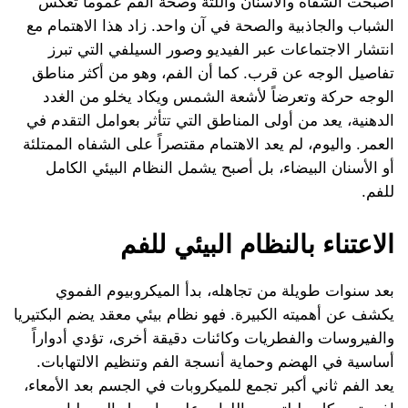
أصبحت الشفاه والأسنان واللثة وصحة الفم عموماً تعكس
الشباب والجاذبية والصحة في آن واحد. زاد هذا الاهتمام مع
انتشار الاجتماعات عبر الفيديو وصور السيلفي التي تبرز
تفاصيل الوجه عن قرب. كما أن الفم، وهو من أكثر مناطق
الوجه حركة وتعرضاً لأشعة الشمس ويكاد يخلو من الغدد
الدهنية، يعد من أولى المناطق التي تتأثر بعوامل التقدم في
العمر. واليوم، لم يعد الاهتمام مقتصراً على الشفاه الممتلئة
أو الأسنان البيضاء، بل أصبح يشمل النظام البيئي الكامل
للفم.
الاعتناء بالنظام البيئي للفم
بعد سنوات طويلة من تجاهله، بدأ الميكروبيوم الفموي
يكشف عن أهميته الكبيرة. فهو نظام بيئي معقد يضم البكتيريا
والفيروسات والفطريات وكائنات دقيقة أخرى، تؤدي أدواراً
أساسية في الهضم وحماية أنسجة الفم وتنظيم الالتهابات.
يعد الفم ثاني أكبر تجمع للميكروبات في الجسم بعد الأمعاء،