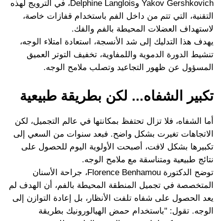
Yakov Gershkovich وDelphine Langlois، في الترويج لهذه
التقنية، التي تتم من داخل الفم باستخدام قفازات خاصة،
لاستهداف العضلات المحيطة بالفم والفك.
يهدف هذا التدليك إلى شد الأنسجة، استعادة امتلاء الوجه،
تنشيط الدورة الدموية واللمفاوية، تخفيف التوتر العميق
المسؤول عن ظهور التجاعيد وتصلب ملامح الوجه.
تكبير الشفاه... لكن بطريقة طبيعية
أما الشفاه، فلا تزال تحتفظ بمكانتها في عالم التجميل، لكن
الاتجاهات تغيرت بشكل واضح. فبعد سنوات من السعي إلى
تكبيرها بشكل لافت، أصبحت الأولوية اليوم للحصول على
نتائج طبيعية ومتناسقة مع ملامح الوجه.
توضح الدكتورة Florence Benhamou، جراحة الأسنان
المتخصصة في تجميل المنطقة المحيطة بالفم، أن الهدف لم
يعد الحصول على شفاه تلفت الأنظار، بل إعادة التوازن إلى
الوجه. تقول: "باستخدام حمض الهيالورونيك بطريقة