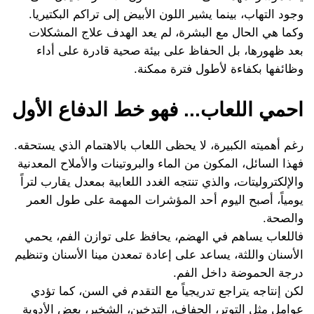
وجود التهاب، بينما يشير اللون الأبيض إلى تراكم البكتيريا.
وكما هي الحال مع البشرة، لم يعد الهدف علاج المشكلات
بعد ظهورها، بل الحفاظ على بيئة صحية قادرة على أداء
وظائفها بكفاءة لأطول فترة ممكنة.
احمي اللعاب... فهو خط الدفاع الأول
رغم أهميته الكبيرة، لا يحظى اللعاب بالاهتمام الذي يستحقه.
فهذا السائل، المكون من الماء والبروتينات والأملاح المعدنية
والإلكتروليتات، والذي تنتجه الغدد اللعابية بمعدل يقارب لتراً
يومياً، أصبح اليوم أحد المؤشرات المهمة على طول العمر
والصحة.
فاللعاب يساهم في الهضم، يحافظ على توازن الفم، يحمي
الأسنان واللثة، يساعد على إعادة تمعدن مينا الأسنان وتنظيم
درجة الحموضة داخل الفم.
لكن إنتاجه يتراجع تدريجياً مع التقدم في السن، كما تؤدي
عوامل مثل التوتر، الجفاف، التدخين، الشخير، بعض الأدوية