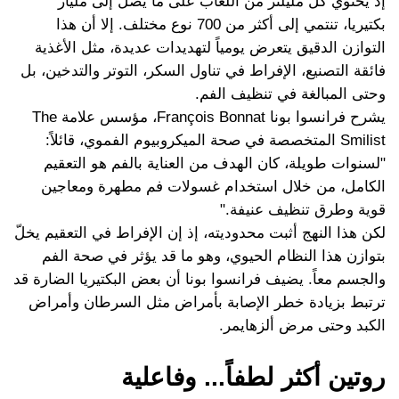
إذ يحتوي كل مليلتر من اللعاب على ما يصل إلى مليار
بكتيريا، تنتمي إلى أكثر من 700 نوع مختلف. إلا أن هذا
التوازن الدقيق يتعرض يومياً لتهديدات عديدة، مثل الأغذية
فائقة التصنيع، الإفراط في تناول السكر، التوتر والتدخين، بل
وحتى المبالغة في تنظيف الفم.
يشرح فرانسوا بونا François Bonnat، مؤسس علامة The
Smilist المتخصصة في صحة الميكروبيوم الفموي، قائلاً:
"لسنوات طويلة، كان الهدف من العناية بالفم هو التعقيم
الكامل، من خلال استخدام غسولات فم مطهرة ومعاجين
قوية وطرق تنظيف عنيفة."
لكن هذا النهج أثبت محدوديته، إذ إن الإفراط في التعقيم يخلّ
بتوازن هذا النظام الحيوي، وهو ما قد يؤثر في صحة الفم
والجسم معاً. يضيف فرانسوا بونا أن بعض البكتيريا الضارة قد
ترتبط بزيادة خطر الإصابة بأمراض مثل السرطان وأمراض
الكبد وحتى مرض ألزهايمر.
روتين أكثر لطفاً... وفاعلية