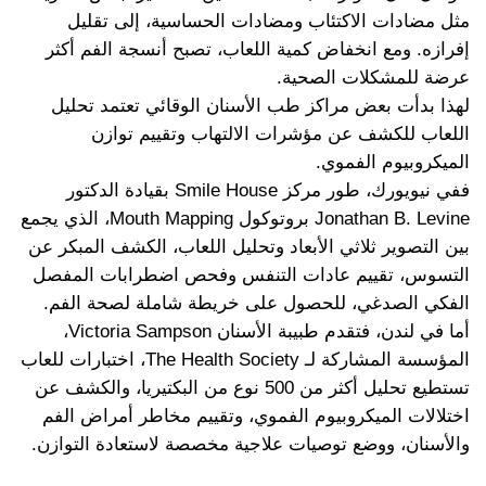
مثل مضادات الاكتئاب ومضادات الحساسية، إلى تقليل
إفرازه. ومع انخفاض كمية اللعاب، تصبح أنسجة الفم أكثر
عرضة للمشكلات الصحية.
لهذا بدأت بعض مراكز طب الأسنان الوقائي تعتمد تحليل
اللعاب للكشف عن مؤشرات الالتهاب وتقييم توازن
الميكروبيوم الفموي.
ففي نيويورك، طور مركز Smile House بقيادة الدكتور
Jonathan B. Levine بروتوكول Mouth Mapping، الذي يجمع
بين التصوير ثلاثي الأبعاد وتحليل اللعاب، الكشف المبكر عن
التسوس، تقييم عادات التنفس وفحص اضطرابات المفصل
الفكي الصدغي، للحصول على خريطة شاملة لصحة الفم.
أما في لندن، فتقدم طبيبة الأسنان Victoria Sampson،
المؤسسة المشاركة لـ The Health Society، اختبارات للعاب
تستطيع تحليل أكثر من 500 نوع من البكتيريا، والكشف عن
اختلالات الميكروبيوم الفموي، وتقييم مخاطر أمراض الفم
والأسنان، ووضع توصيات علاجية مخصصة لاستعادة التوازن.