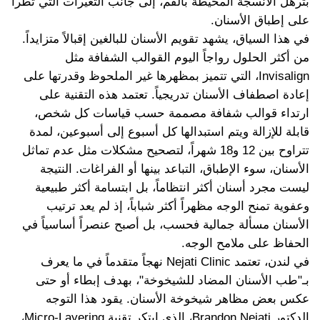
بترهل الأنسجة المحيطة بالفم، إلى جانب التغيرات التي تطرأ
على إطباق الأسنان.
في هذا السياق، يشهد تقويم الأسنان للبالغين إقبالاً متزايداً.
من أكثر الحلول رواجاً اليوم القوالب الشفافة مثل
Invisalign، التي تتميز بمظهرها غير الملحوظ وقدرتها على
إعادة اصطفاف الأسنان تدريجياً. تعتمد هذه التقنية على
ارتداء قوالب شفافة مصممة حسب قياسات كل شخص،
قابلة للإزالة ويتم استبدالها كل أسبوع إلى أسبوعين، لمدة
تتراوح بين 12 و18 شهراً، لتصحيح مشكلات مثل عدم تماثل
الأسنان، سوء الإطباق، التباعد بينها أو الفراغات. النتيجة
ليست مجرد أسنان أكثر انتظاماً، بل ابتسامة أكثر طبيعية
وعفوية تمنح الوجه مظهراً أكثر شباباً، إذ لم يعد ترتيب
الأسنان مسألة جمالية فحسب، بل أصبح عنصراً أساسياً في
الحفاظ على ملامح الوجه.
في لندن، تعتمد Nejati Clinic نهجاً متقدماً في ما يعرف
بـ"طب الأسنان المضاد للشيخوخة"، بهدف إبطاء أو حتى
عكس بعض مظاهر شيخوخة الأسنان. يقود هذا التوجه
الدكتور Brandon Nejati، الذي ابتكر تقنية Micro-Layering،