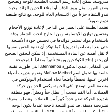
مدروسة، يمكن إعادة رسم النسب الطبيعية للوجه وتصحيح
بعض العيوب مثل بروز الذقن أو امتلاء الخدين الزائد، بحيث
تبدو الشفاه جزءاً من الانسجام العام للوجه، مع نتائج طبيعية
تدوم طويلاً".
تعتمد الطبيبة على العمل من الداخل لإعادة توزيع الأحجام
وتحسين توازن الابتسامة، ومن الخارج لنحت الشفاه بدقة،
باستخدام مواد تستمر فوائدها في تحسين جودة الأنسجة
حتى بعد امتصاصها تدريجياً. كما تؤكد أن تقنية الحقن نفسها
لا تقل أهمية عن المادة المستخدمة، إذ يمكن للحقن الصحيح
أن يحفز إنتاج الكولاجين ويمنح تأثيراً مضاداً للشيخوخة.
في المقابل، تبدي الدكتورة Benhamou، التي طورت تقنية
خاصة بها تحمل اسم Maflow Method وتقوم بتدريب أطباء
آخرين عليها، تحفظاً واضحاً تجاه استخدام البوتوكس في
منطقة الفم. توضح: "في الجبهة، يكفي الحد من حركة
العضلات، أما الفم فيجب أن يظل حياً ومعبّراً. فهو منطقة
شديدة الحركة تضم عدداً كبيراً من العضلات وتتطلب معرفة
تشريحية دقيقة. قد تبدو النتيجة ناجحة عندما يكون الوجه
ساكناً، لكن ما إن يبدأ الشخص بالكلام أو الابتسام حتى قد