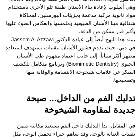
وهي أسلوب لإعادة بناء الأسنان طبقة تلو الأخرى باستخدام
مواد نانوية مركبة مدعمة بجزيئات البورسلين، لمحاكاة
شفافية مينا الأسنان الطبيعية وملمسها وانعكاس الضوء عليها
بأكبر قدر ممكن من الدقة.
يمتد هذا النهج أيضاً إلى عيادة الدكتور Jassem Al Azzawi
في دبي، حيث يقدم قشور الأسنان بتقنيات تستهدف استعادة
مظهر أكثر شباباً، إلى جانب اعتماد مفهوم طب الأسنان
الحيوي (Biomimetic Dentistry) وبرنامج متكامل للكشف
المبكر عن علامات شيخوخة الابتسامة والوقاية منها
وتصحيحها.
تدليك الفم من الداخل... صيحة
جديدة لمقاومة الشيخوخة
في المقابل، بدأ التدليك داخل الفم يستعيد مكانته ضمن
تقنيات العناية بالوجه. وقد ساهم خبراء تجميل الوجه، مثل