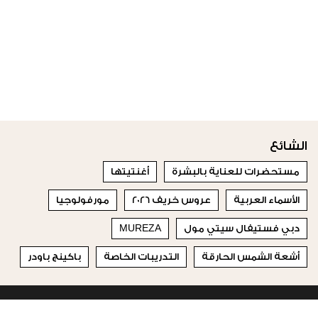
الشائع
مستحضرات للعناية بالبشرة
أغنتيتها
الأسماء العربية
عروس خريف 2026
مورفولوجيا
دبي فستيفال سيتي مول
MUREZA
أشعة الشمس الحارقة
التدريبات الخاصة
باكينج باودر
© 2023 Special Madame Figaro