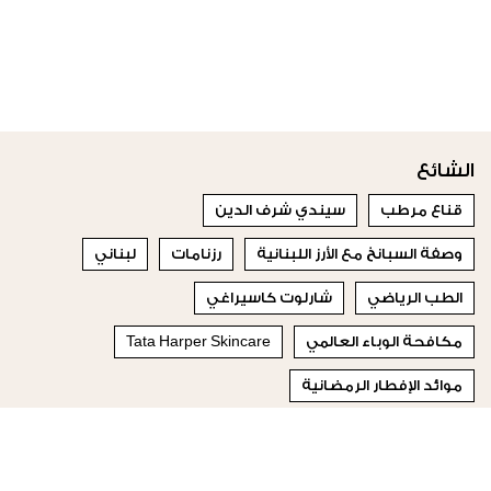
الشائع
قناع مرطب
سيندي شرف الدين
وصفة السبانخ مع الأرز اللبنانية
رزنامات
لبناني
الطب الرياضي
شارلوت كاسيراغي
مكافحة الوباء العالمي
Tata Harper Skincare
موائد الإفطار الرمضانية
© 2023 Special Madame Figaro
من نحن
إتصلي بنا