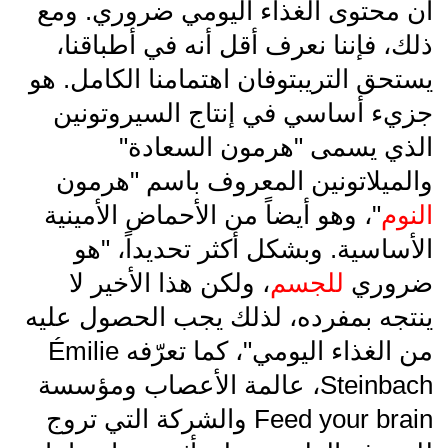
أن محتوى الغذاء اليومي ضروري. ومع
ذلك، فإننا نعرف أقل أنه في أطباقنا،
يستحق التريبتوفان اهتمامنا الكامل. هو
جزيء أساسي في إنتاج السيروتونين
الذي يسمى "هرمون السعادة"
والميلاتونين المعروف باسم "هرمون
النوم
"، وهو أيضاً من الأحماض الأمينية
الأساسية. وبشكل أكثر تحديداً، "هو
ضروري
للجسم
، ولكن هذا الأخير لا
ينتجه بمفرده، لذلك يجب الحصول عليه
من الغذاء اليومي"، كما تعرّفه Émilie
Steinbach، عالمة الأعصاب ومؤسسة
Feed your brain والشركة التي تروج