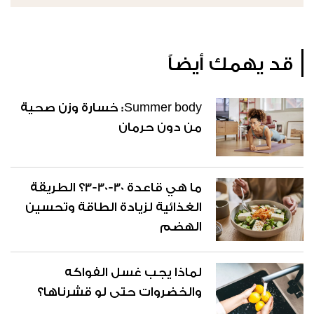
قد يهمك أيضاً
Summer body: خسارة وزن صحية
من دون حرمان
ما هي قاعدة 30-30-3؟ الطريقة
الغذائية لزيادة الطاقة وتحسين
الهضم
لماذا يجب غسل الفواكه
والخضروات حتى لو قشرناها؟