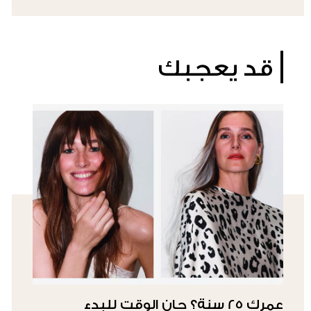
قد يعجبك
عمرك 25 سنة؟ حان الوقت للبدء