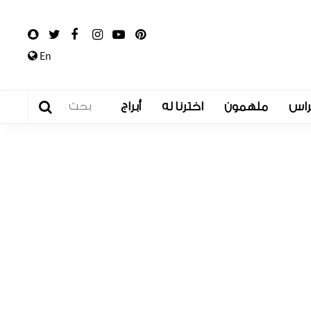
En
راس
ملهمون
اخترنا له
أبراج