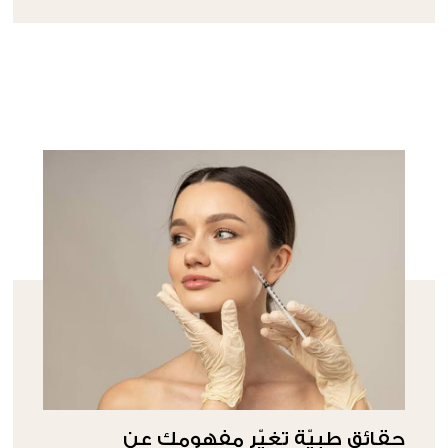
حقائق طبيّة تغيّر مفهومكِ عن