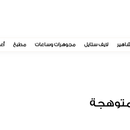
اهير
لايف ستايل
مجوهرات وساعات
مطبخ
أع
متوهجة