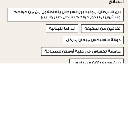
الشائع
برج السرطان: مواليد برج السرطان يتعاطفون مع من حولهم
ويتأثرون بما يدور حولهم بشكل كبير وسريع
تخافين من الحقيقة
الدراما اللبنانية
دوقة ساسيكس ميغان ماركل
جامعة تكساس في كلية أوستن للصحافة
ربيع وصيف 2024 في باريس
مهرجان فينيسيا السينمائي لعام 2023
ديور كروز 2021
شخصاً أحببته
الكاجو
© 2023 Special Madame Figaro
من نحن
إتصلي بنا