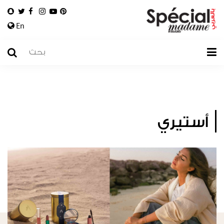
En
أستيري