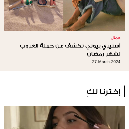
جمال
أستيري بيوتي تكشف عن حملة الغروب
لشهر رمضان
27-March-2024
إخترنا لكِ