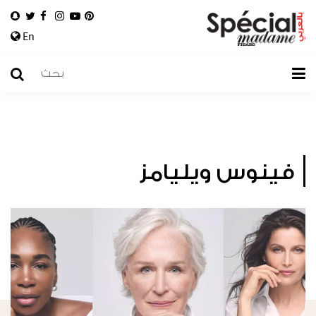
En
فينوس ويليامز