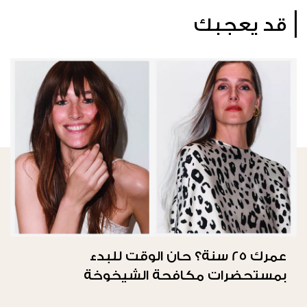
قد يعجبك
عمرك 25 سنة؟ حان الوقت للبدء
بمستحضرات مكافحة الشيخوخة