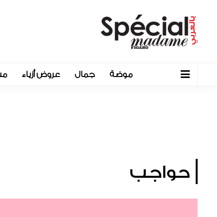
موضة
جمال
عروض أزياء
مش
حواجب