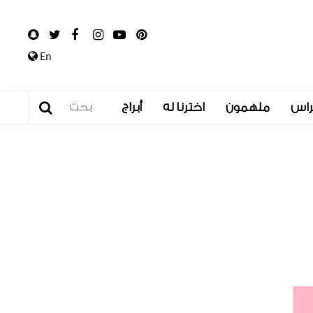
En
راس
ملهمون
اخترنا له
أبراج