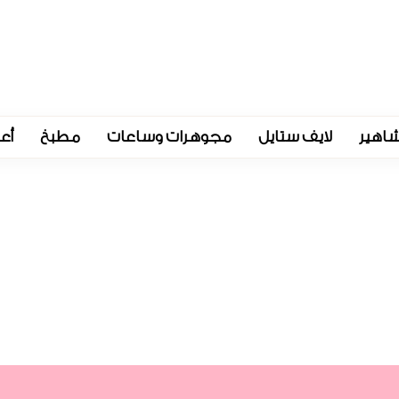
اهير
لايف ستايل
مجوهرات وساعات
مطبخ
أع