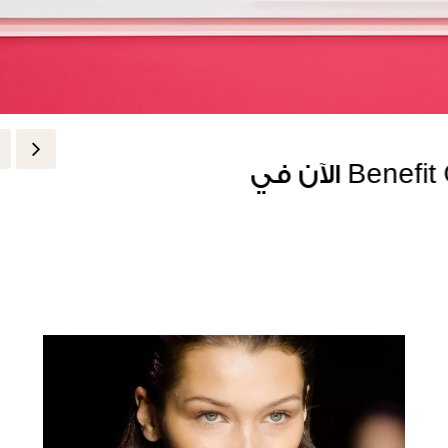
مستحضر Fluff Up Brow Wax من Benefit لحواجب ممتلئة