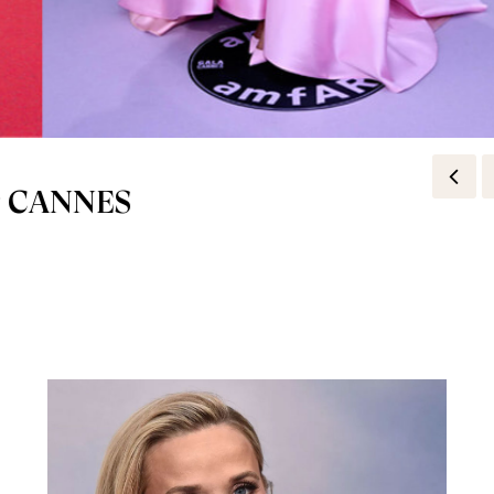
تصاميم جورج شقرا تلفت الأنظار في CANNES