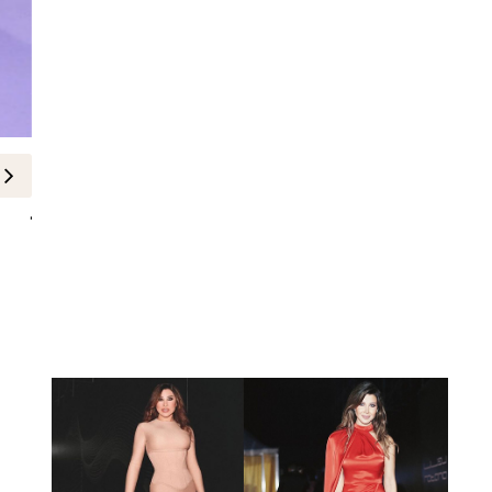
مشاهير
لبنى عبد العزيز
25-June-2025