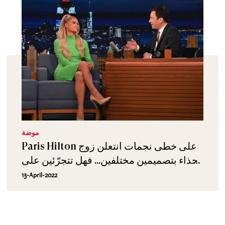
موضة
Paris Hilton على خطى نجمات انتعلن زوج
حذاء بتصميمين مختلفين... فهل تتجرّئين على
اعتماد الأسوب نفسه؟
13-April-2022