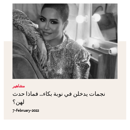
مشاهير
نجمات يدخلن في نوبة بكاء... فماذا حدث
لهن؟
7-February-2022