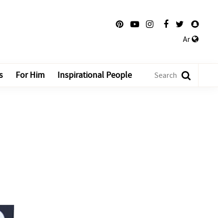
Ar
s
For Him
Inspirational People