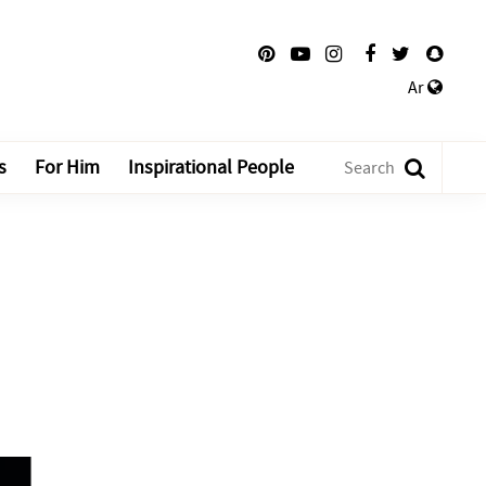
Ar
s
For Him
Inspirational People