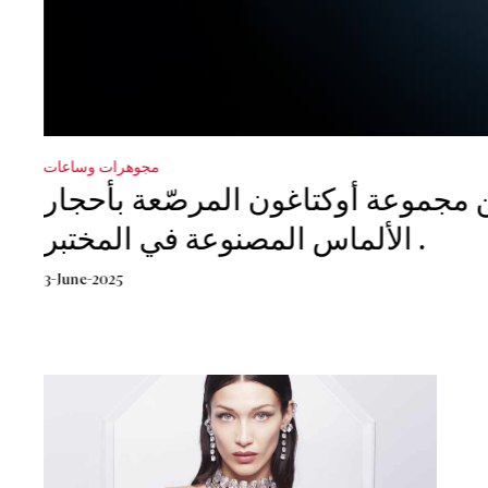
مجوهرات وساعات
موضة
Swarovski
موعة أوكتاغون المرصّعة بأحجار
الألماس المصنوعة في المختبر .
21-March-2023
3-June-2025