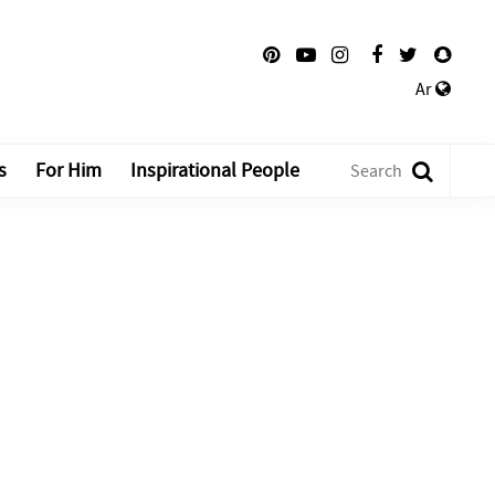
Ar
s
For Him
Inspirational People